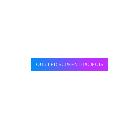
werden. LED Mesh ist ideal für Gebäudefassaden,
Wände, Ausstellungszentren, Säulen, Tunnel, Decken
usw. Es ist eine unbestreitbare Wahl.
OUR LED SCREEN PROJECTS
LED-Displays mit strukturellen Maschenvorhängen
werden hauptsächlich für große Außenbereiche
verwendet, in denen eine hohe Auflösung nicht
unbedingt erforderlich ist. Das Konzept hier ist das
eines herkömmlichen LED-Bildschirms, bei dem jedes
Panel des LED-Netzes so kombiniert wird, dass es die