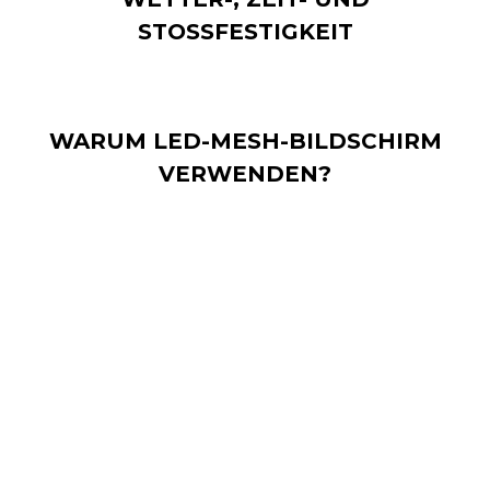
STOSSFESTIGKEIT
WARUM LED-MESH-BILDSCHIRM
VERWENDEN?
LED Mesh ermöglicht die Erstellung beliebiger Größen
und Formen, um den spezifischen Anforderungen eines
Projekts gerecht zu werden. Dank des flexiblen
Montagesystems können selbst die größten
Oberflächen in jeder Ecke problemlos abgedeckt