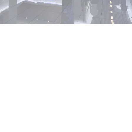
CONTEXTE DU PROJET
Installé dans un hall d'exposition gouvernemental,
ce projet utilise la technologie LED comme un
matériau de construction artistique — un « Arbre
numérique » emblématique symbolisant la
croissance, la connectivité et la modernité des
services publics.