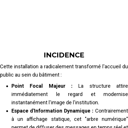
suspendue — sans aucun espace visible et
avec une résolution suffisante pour des
infographies institutionnelles détaillées.
INCIDENCE
Cette installation a radicalement transformé l'accueil du
public au sein du bâtiment :
Point Focal Majeur :
La structure attire
immédiatement le regard et modernise
instantanément l'image de l'institution.
Espace d'Information Dynamique :
Contrairement
à un affichage statique, cet "arbre numérique"
permet de diffuser des messages en temps réel et