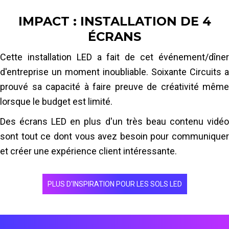
travailler avec
contenu vidéo personnalisé
. Il
IMPACT : INSTALLATION DE 4
était crucial que le contenu puisse être
ÉCRANS
facilement affiché
à travers le
Totems LED
.
Le studio a travaillé assidûment pendant
Cette installation LED a fait de cet événement/dîner
quelques semaines pour
convertir les vidéos
d'entreprise un moment inoubliable. Soixante Circuits a
dans un
compatible avec les formats
avec le
prouvé sa capacité à faire preuve de créativité même
logiciel exécutant le
écrans LED
, garantissant
lorsque le budget est limité.
une intégration fluide et fluide des visuels.
Des écrans LED en plus d'un très beau contenu vidéo
sont tout ce dont vous avez besoin pour communiquer
En savoir plus
et créer une expérience client intéressante.
PLUS D'INSPIRATION POUR LES SOLS LED