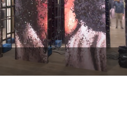
2022
Street Co
Soixante circuits
événement
d'entreprise
Paris