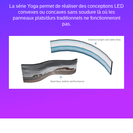
La série Yoga permet de réaliser des conceptions LED
convexes ou concaves sans soudure là où les
panneaux plats/durs traditionnels ne fonctionneront
pas.