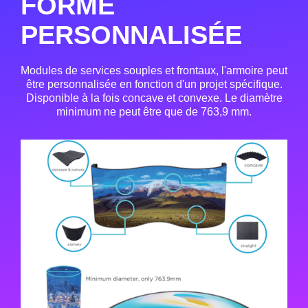
FORME
PERSONNALISÉE
Modules de services souples et frontaux, l'armoire peut
être personnalisée en fonction d'un projet spécifique.
Disponible à la fois concave et convexe. Le diamètre
minimum ne peut être que de 763,9 mm.