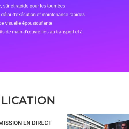
, sûr et rapide pour les tournées
, délai d'exécution et maintenance rapides
e visuelle époustouflante
ûts de main-d'œuvre liés au transport et à
LICATION
MISSION EN DIRECT