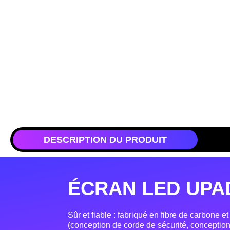
DESCRIPTION DU PRODUIT
ÉCRAN LED UPAD
Sûr et fiable : fabriqué en fibre de carbone 
(conception de corde de sécurité, conception