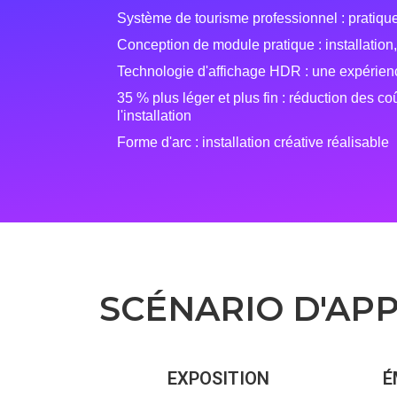
Système de tourisme professionnel : pratique
Conception de module pratique : installation
Technologie d'affichage HDR : une expérienc
35 % plus léger et plus fin : réduction des co
l'installation
Forme d'arc : installation créative réalisable
SCÉNARIO D'APP
EXPOSITION
É