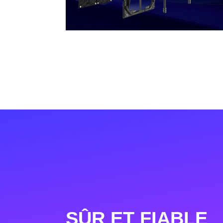
SÛR ET FIABLE