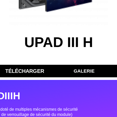
UPAD III H
TÉLÉCHARGER
GALERIE
IIIH
et doté de multiples mécanismes de sécurité
 de verrouillage de sécurité du module)