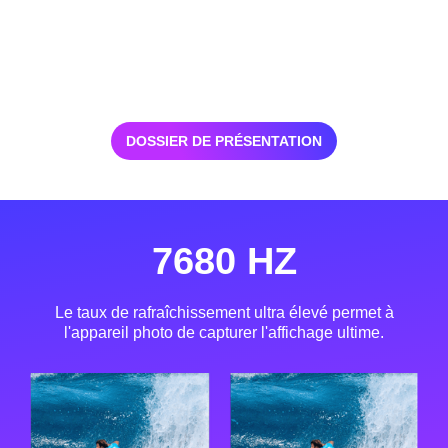
DOSSIER DE PRÉSENTATION
7680 HZ
Le taux de rafraîchissement ultra élevé permet à
l'appareil photo de capturer l'affichage ultime.