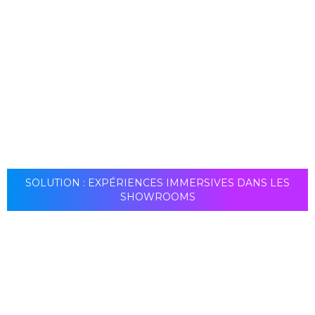
L'installation du mur vidéo LED Touch Fine Pitch est
rapide et facile grâce à sa conception légère et
compacte. Contrairement aux autres murs vidéo LED,
cette solution est un écran complet prêt à l'emploi,
beaucoup plus facile à assembler que d'habitude.
SOLUTION : EXPÉRIENCES IMMERSIVES DANS LES
SHOWROOMS
Bien qu'il soit conçu comme une solution de
présentation pour des conférences, par exemple, ce
mur vidéo LED tactile à pas fin peut également être