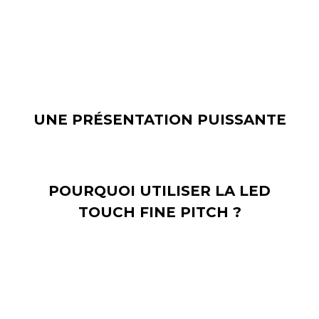
visioconférences à distance et d'une jonction multi-
onglets pour un engagement maximal de l'utilisateur.
UNE PRÉSENTATION PUISSANTE
POURQUOI UTILISER LA LED
TOUCH FINE PITCH ?