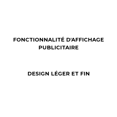
utilisé comme écran publicitaire LED intérieur grâce au
PC Android intégré.
FONCTIONNALITÉ D'AFFICHAGE
PUBLICITAIRE
DESIGN LÉGER ET FIN
Malgré sa grande taille, le mur vidéo de
présentation LED Fine Pitch présente un design