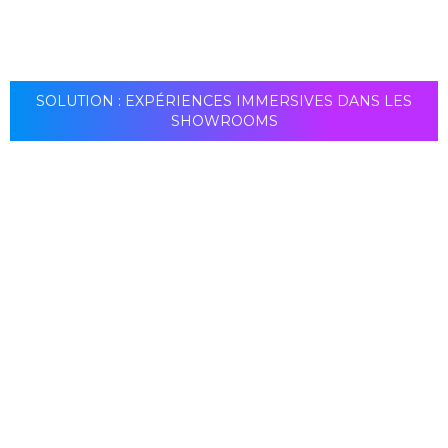
SOLUTION : EXPÉRIENCES IMMERSIVES DANS LES
SHOWROOMS
Les produits Street Co s'inscrivent dans la recherche
d'une esthétique personnalisée des clients. La LED
flexible peut être utilisée dans différentes structures
et domaines d'activité à votre guise. Aucune restriction
en termes de LED flexible, les écrans peuvent être
installés à la fois en intérieur et en extérieur.