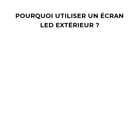
POURQUOI UTILISER UN ÉCRAN
LED EXTÉRIEUR ?
L'écran LED d'extérieur est facile à plier et peut être
installé de différentes manières, par exemple sur la
façade de votre entreprise, dans un centre commercial,
dans la rue ou lors d'une exposition. Cet écran LED
géant peut être le meilleur ambassadeur de votre
communication, quel que soit l'endroit où vous décidez
de l'installer.