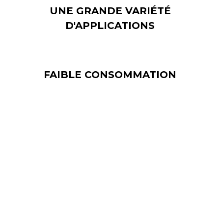
UNE GRANDE VARIÉTÉ
D'APPLICATIONS
FAIBLE CONSOMMATION
Les écrans LED extérieurs géants vous
permettent de réduire votre consommation
d'électricité afin de ne pas générer de coûts
supplémentaires lors de l'utilisation.