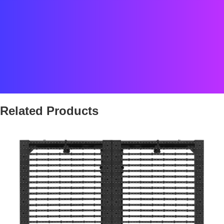
Fecha:
2018
Ubicación:
distrito de negocios
Estado:
COMPLETADO
Proyecto Partner
Related Products