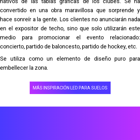
nativos de las tablas gráficas de los clubes. Se ha
diseñarán y fabricarán específicamente para el
convertido en una obra maravillosa que sorprende y
techo.
hace sonreír a la gente. Los clientes no anunciarán nada
Premontaje de los módulos LED en el almacén
en el expositor de techo, sino que solo utilizarán este
Prueba en almacén
medio para promocionar el evento relacionado:
Ajuste del producto y la solución si es necesario
concierto, partido de baloncesto, partido de hockey, etc.
Producción y fabricación
Se utiliza como un elemento de diseño puro para
Transporte y entrega in situ
embellecer la zona.
Instalación in situ
Prueba de señal de vídeo
MÁS INSPIRACIÓN LED PARA SUELOS
Prueba de gestión y transmisión de contenido in
situ
Formación para el mantenimiento
Formación para la visualización
Se necesitaron más de 21 días para instalar
completamente las pantallas y las estructuras de