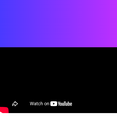
Fecha: 2019
Ubicación: Boston, Massachusetts, EE. UU.
Estado: COMPLETADO
Cliente: Delaware North/TD Garden
Equipo: Mamou-Mani — Rema design — Oficinas de Street Co'
Paris + Shenzhen