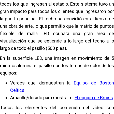
La instalación de todas las tiras de LED
todos los que ingresan al estadio. Este sistema tuvo un
Se llevaron a cabo los siguientes pasos:
Logística, transporte y planificación
medía aproximadamente 500 pies de
gran impacto para todos los clientes que ingresaron por
Instalación in situ
largo, y hubo que cortar algunas
Diseñé planes de construcción para el producto y
la puerta principal. El techo se convirtió en el lienzo de
Programación
secciones para adaptarse a los
el sistema/solución de instalación. El equipo de
una obra de arte, lo que permitió que la matriz de puntos
obstáculos del sitio.
diseño, diseñador e ingeniero de productos LED de
El contenido del vídeo también ha sido
flexible de malla LED ocupara una gran área de
El control también era difícil de conectar
Street Co elaboró cálculos de estabilidad. Durante
proporcionado por el estudio de Street Co.
visualización que se extiende a lo largo del techo a lo
al diseño del sistema de iluminación del
el proyecto y durante la puesta en marcha,
largo de todo el pasillo (500 pies).
Leer más
edificio existente.
compartieron modelos 3D, planos de ejecución y
En la superficie LED, una imagen en movimiento de 5
La muestra que hicimos inicialmente
algunas opciones seguras y prácticas basadas en
minutos ilumina el pasillo con los temas de color de los
ayudó mucho para el montaje in situ.
la estructura del techo. Este paso ya ha
equipos:
comenzado.
Leer más
Verdes que demuestran la
Equipo de Bosto
Diseño del sistema de solución de fijación: tendrá
Celtics
en cuenta el peso del LED y la capacidad de cada
Amarillo/dorado para mostrar el
El equipo de Bruins
estructura de viga sin necesidad de perforar las
columnas de hormigón.
Todos los elementos del contenido del vídeo son
Fabricación de módulos LED. Los módulos se