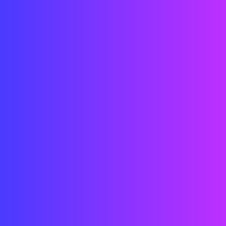
Técnicos
Ingenieros
Arquitectos
Diseñadores
Desarrolladores
Fecha: 2022
Ubicación: Doha, Qatar