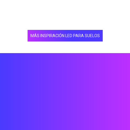
Marca 4Nationstar/Golden Wire
Fuente de alimentación de Meanwell
Armario personalizado.
Se necesitaron 2,5 días y 2 miembros del personal para
MÁS INSPIRACIÓN LED PARA SUELOS
llevar a cabo este proyecto.
El contenido fue creado por el cliente.
Leer más
Instalación