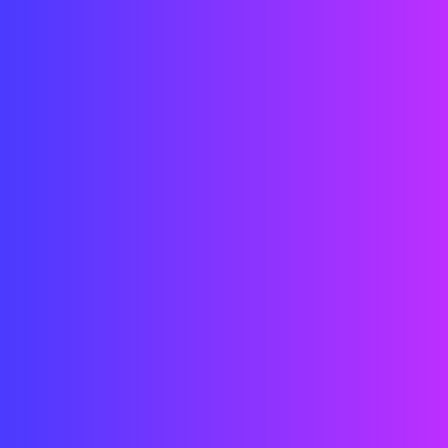
Ubicación: Biel, Suiza
Fecha: 2019
Estado: COMPLETADO
Cliente: Kilchenman
Equipo: Oficinas de Street Co' Boston + Shenzhen