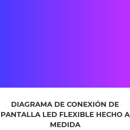
Leer más
Fecha: 2017
Cliente final:
¡Casino y resort de Sochi!
Ubicación:, Sochi, Rusia
Estado: Completado
Cliente:
Signa4u
Equipo:
Mamou mani
— Rema design — Oficinas de Street Co' e
París + Shenzhen
DIAGRAMA DE CONEXIÓN DE
PANTALLA LED FLEXIBLE HECHO A
MEDIDA