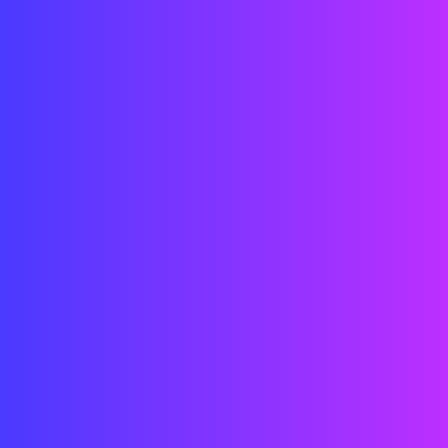
Leer más
Diseño de interiores
minutos.
Diseño de sistemas tecnológicos
Creación de contenido de vídeo/interactivo
Leer más
Prototipado
Estrategia de ingresos y ventas
Experiencia de usuario
Fecha: 2016
Ubicación: Salida internacional, aeropuerto de Schiphol, Países
Bajos
Estado: COMPLETADO
Cliente:
Comercio minorista de viajes en Lagardère
/
Aeropuer
de Schiphol Amsterda
m
Encargado por:
Sistema de vigas