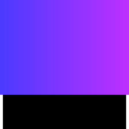
Fecha: 2018
Ubicación: París, Francia
Estado: COMPLETADO
Cliente: Street Co' Paris
Equipo: Street Co' París + Street Co' Shénzhen