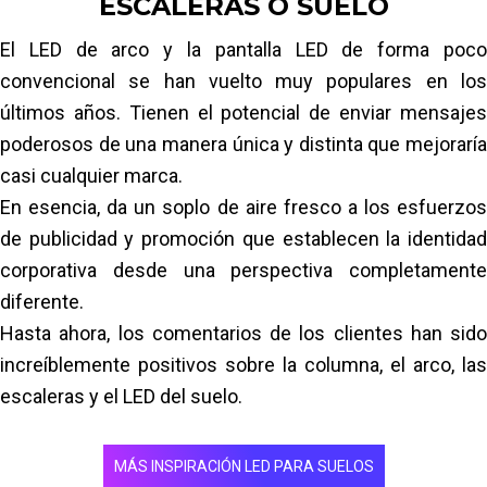
ESCALERAS O SUELO
alimentación: potencia máxima: 1450, potencia
El LED de arco y la pantalla LED de forma poco
media: 500, impermeable, uso en exteriores
convencional se han vuelto muy populares en los
LED adhesivo en vidrio: 2.6
últimos años. Tienen el potencial de enviar mensajes
Distancia entre píxeles (mm): 2.6/Tamaño del
poderosos de una manera única y distinta que mejoraría
módulo (mm) 250 × 125/ Resolución del módulo:
casi cualquier marca.
96 × 48/ Resolución del gabinete: 288 × 244/
En esencia, da un soplo de aire fresco a los esfuerzos
Tamaño del gabinete: 750 × 375/ Peso (kg/piezas)
de publicidad y promoción que establecen la identidad
7/Gabinete
corporativa desde una perspectiva completamente
Frecuencia de actualización (Hz): 1920, brillo: 1000
diferente.
cds/m2, ángulo de visión (H/V): 140 pulgadas/140
Hasta ahora, los comentarios de los clientes han sido
pulgadas/escala de grises: 16 bits, alta precisión,
increíblemente positivos sobre la columna, el arco, las
fácil mantenimiento
escaleras y el LED del suelo.
Leer más
MÁS INSPIRACIÓN LED PARA SUELOS