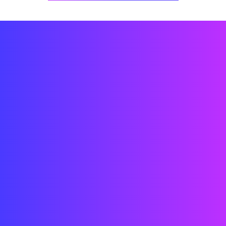
Ingeniería CAD/ 3D/ Obras sólidas
Instalación
Prototipado
Diseño de interiores
Diseño de sistemas tecnológicos
Estrategia de ingresos y ventas
Experiencia de usuario