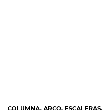
Planeta 13
exuberante
Google
Philips
Louboutin
COLUMNA, ARCO, ESCALERAS,