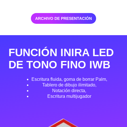
ARCHIVO DE PRESENTACIÓN
FUNCIÓN INIRA LED
DE TONO FINO IWB
Escritura fluida, goma de borrar Palm,
Tablero de dibujo ilimitado,
Notación directa,
Escritura multijugador